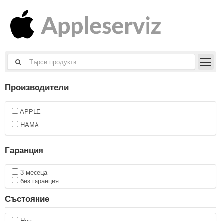
Производители
APPLE
HAMA
Гаранция
3 месеца
без гаранция
Състояние
Нов