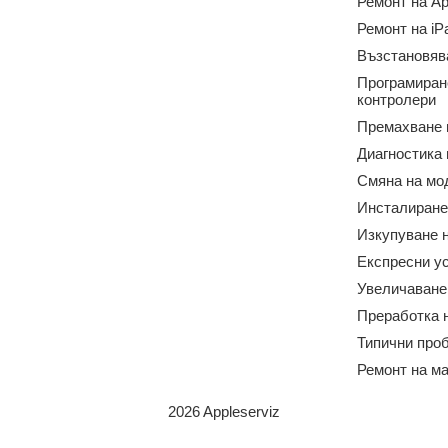
Ремонт на Ap
Ремонт на iP
Възстановяв
Програмиран
контролери
Премахване 
Диагностика
Смяна на мо
Инсталиране
Изкупуване н
Експресни у
Увеличаване
Преработка 
Типични про
Ремонт на м
2026 Appleserviz