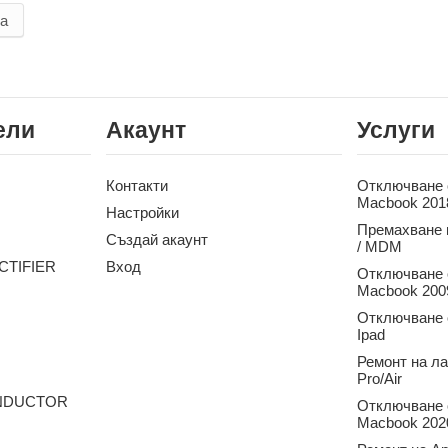
ла
ели
Акаунт
Услуги
Контакти
Отключване о
Macbook 201
Настройки
Премахване 
Създай акаунт
/ MDM
CTIFIER
Вход
Отключване о
Macbook 2009
Отключване о
Ipad
Ремонт на л
Pro/Air
ONDUCTOR
Отключване о
Macbook 2020