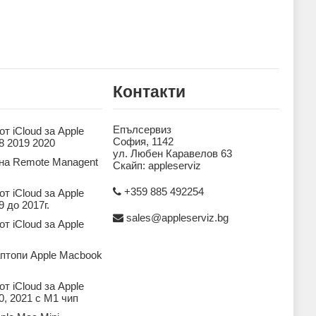
Контакти
Епълсервиз
т iCloud за Apple
София, 1142
8 2019 2020
ул. Любен Каравелов 63
на Remote Managent
Скайп: appleserviz
+359 885 492254
т iCloud за Apple
 до 2017г.
sales@appleserviz.bg
т iCloud за Apple
аптопи Apple Macbook
т iCloud за Apple
, 2021 с M1 чип