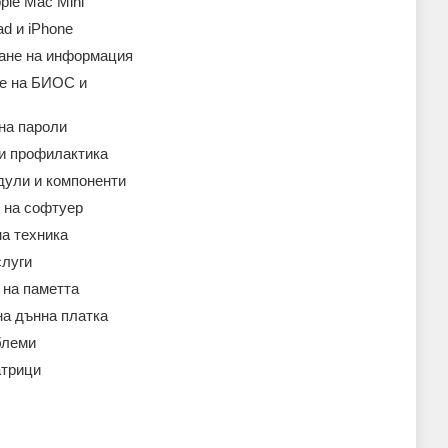
ple Mac Mini
ad и iPhone
ане на информация
е на БИОС и
на пароли
 и профилактика
дули и компоненти
 на софтуер
а техника
слуги
 на паметта
на дънна платка
блеми
атрици