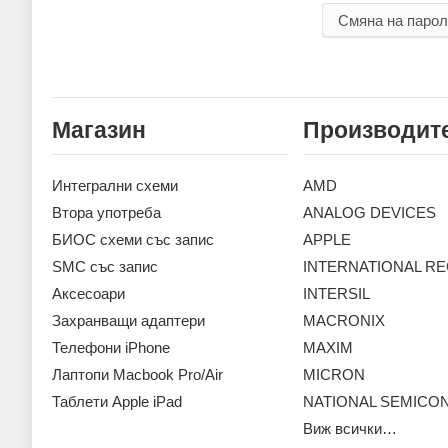
Смяна на паро
Магазин
Производит
Интегрални схеми
AMD
Втора употреба
ANALOG DEVICES
БИОС схеми със запис
APPLE
SMC със запис
INTERNATIONAL RE
Аксесoари
INTERSIL
Захранващи адаптери
MACRONIX
Телефони iPhone
MAXIM
Лаптопи Macbook Pro/Air
MICRON
Таблети Apple iPad
NATIONAL SEMIC
Виж всички…