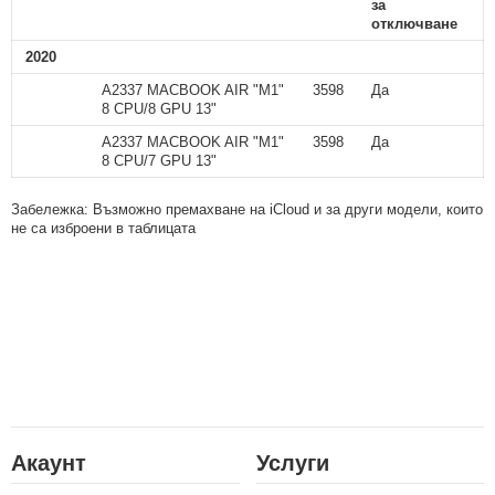
за
отключване
2020
A2337 MACBOOK AIR "M1"
3598
Да
8 CPU/8 GPU 13"
A2337 MACBOOK AIR "M1"
3598
Да
8 CPU/7 GPU 13"
Забележка: Възможно премахване на iCloud и за други модели, които
не са изброени в таблицата
Акаунт
Услуги