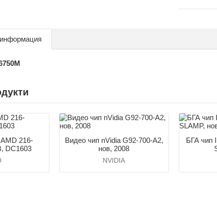
 информация
6750M
одукти
AMD 216-
Видео чип nVidia G92-700-A2,
БГА чип
, DC1603
нов, 2008
D
NVIDIA