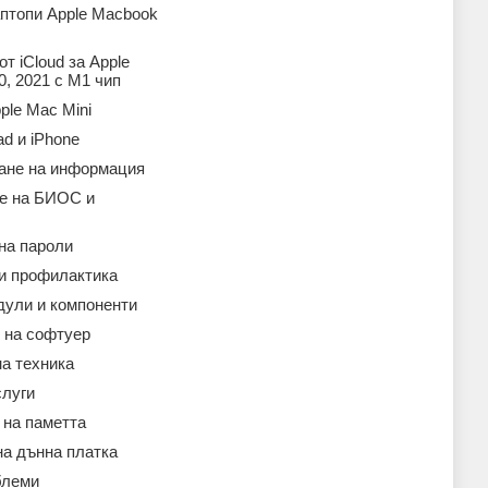
аптопи Apple Macbook
т iCloud за Apple
, 2021 с M1 чип
ple Mac Mini
ad и iPhone
ане на информация
е на БИОС и
на пароли
 и профилактика
дули и компоненти
 на софтуер
а техника
слуги
 на паметта
на дънна платка
блеми