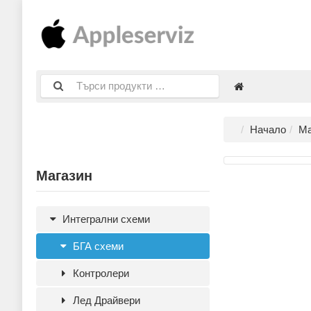
Начало
Ма
Магазин
Интегрални схеми
БГА схеми
Контролери
Лед Драйвери