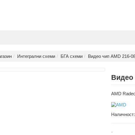
газин
Интегрални схеми
БГА схеми
Видео чип AMD 216-08
Видео 
AMD Radeo
Наличност
-