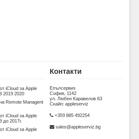
Контакти
Епълсервиз
т iCloud за Apple
София, 1142
8 2019 2020
ул. Любен Каравелов 63
на Remote Managent
Скайп: appleserviz
+359 885 492254
т iCloud за Apple
 до 2017г.
sales@appleserviz.bg
т iCloud за Apple