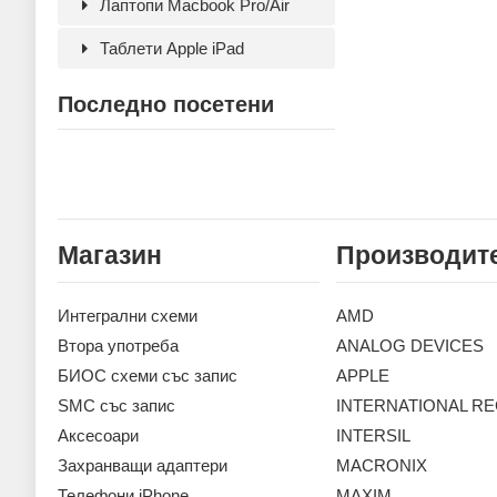
Лаптопи Macbook Pro/Air
Таблети Apple iPad
Последно посетени
Магазин
Производит
Интегрални схеми
AMD
Втора употреба
ANALOG DEVICES
БИОС схеми със запис
APPLE
SMC със запис
INTERNATIONAL RE
Аксесoари
INTERSIL
Захранващи адаптери
MACRONIX
Телефони iPhone
MAXIM