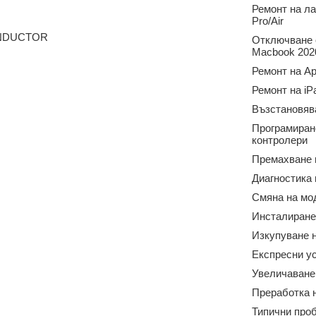
Ремонт на л
Pro/Air
ONDUCTOR
Отключване о
Macbook 2020
Ремонт на Ap
Ремонт на iP
Възстановяв
Програмиран
контролери
Премахване 
Диагностика
Смяна на мо
Инсталиране
Изкупуване н
Експресни у
Увеличаване
Преработка 
Типични про