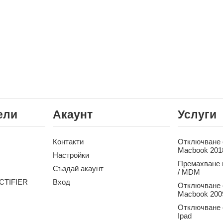
ели
Акаунт
Услуги
Контакти
Отключване о
Macbook 201
Настройки
Премахване 
Създай акаунт
/ MDM
CTIFIER
Вход
Отключване о
Macbook 2009
Отключване о
Ipad