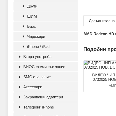
Други
ШИМ
Допълнителна
Биос
AMD Radeon HD 
Чарджери
iPhone / iPad
Подобни пр
Втора употреба
БИОС схеми със запис
ВИДЕО ЧИП 
SMC със запис
0732025 НОВ
AM
Аксесoари
Захранващи адаптери
Телефони iPhone