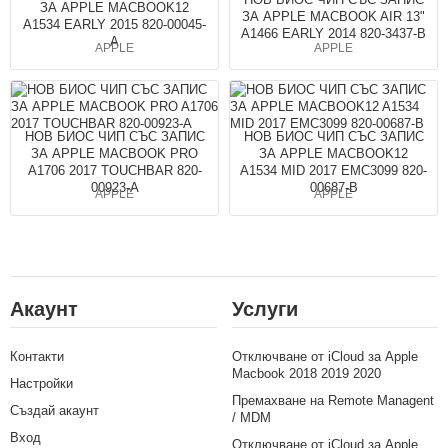
ЗА APPLE MACBOOK12
ЗА APPLE MACBOOK AIR 13"
A1534 EARLY 2015 820-00045-
A1466 EARLY 2014 820-3437-B
A
APPLE
APPLE
НОВ БИОС ЧИП СЪС ЗАПИС
НОВ БИОС ЧИП СЪС ЗАПИС
ЗА APPLE MACBOOK PRO
ЗА APPLE MACBOOK12
A1706 2017 TOUCHBAR 820-
A1534 MID 2017 EMC3099 820-
00923-A
00687-B
APPLE
APPLE
Акаунт
Услуги
Контакти
Отключване от iCloud за Apple
Macbook 2018 2019 2020
Настройки
Премахване на Remote Managent
Създай акаунт
/ MDM
Вход
Отключване от iCloud за Apple