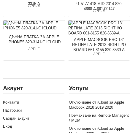
2375-A
21.5" A1418 MID 2014 820-
APPLE
4668-A 661-00147
APPLE
ДЪННА ПЛАТКА ЗА APPLE
APPLE MACBOOK PRO 13"
IPHONE5 820-3141-C ICLOUD
RETINA LATE 2013 RIGHT I/O
APPLE
BOARD 661-8155 820-3539-A
APPLE
Акаунт
Услуги
Контакти
Отключване от iCloud за Apple
Macbook 2018 2019 2020
Настройки
Премахване на Remote Managent
Създай акаунт
/ MDM
Вход
Отключване от iCloud за Apple