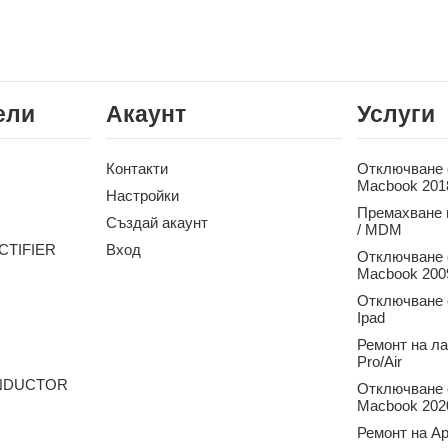
ели
Акаунт
Услуги
Контакти
Отключване о
Macbook 201
Настройки
Премахване 
Създай акаунт
/ MDM
CTIFIER
Вход
Отключване о
Macbook 2009
Отключване о
Ipad
Ремонт на л
Pro/Air
ONDUCTOR
Отключване о
Macbook 2020
Ремонт на Ap