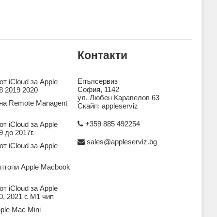
Контакти
Епълсервиз
т iCloud за Apple
София, 1142
8 2019 2020
ул. Любен Каравелов 63
на Remote Managent
Скайп: appleserviz
+359 885 492254
т iCloud за Apple
 до 2017г.
sales@appleserviz.bg
т iCloud за Apple
аптопи Apple Macbook
т iCloud за Apple
, 2021 с M1 чип
ple Mac Mini