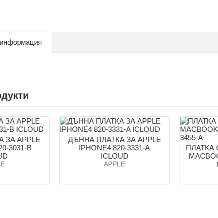
 информация
одукти
А ЗА APPLE
ДЪННА ПЛАТКА ЗА APPLE
0-3031-B
IPHONE4 820-3331-A
ПЛАТКА 
UD
ICLOUD
MACBOO
LE
APPLE