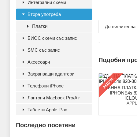
Интегрални схеми
Втора употреба
Платки
Допълнителна
БИОС схеми със запис
-
SMC със запис
Подобни пр
Аксесoари
Захранващи адаптери
АКЦИЯ
Телефони iPhone
ДЪННА ПЛАТК
IPHONE4s 82
Лаптопи Macbook Pro/Air
ICLO
APP
Таблети Apple iPad
Последно посетени