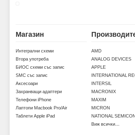
Магазин
Производит
Интегрални схеми
AMD
Втора употреба
ANALOG DEVICES
БИОС схеми със запис
APPLE
SMC със запис
INTERNATIONAL RE
Аксесoари
INTERSIL
Захранващи адаптери
MACRONIX
Телефони iPhone
MAXIM
Лаптопи Macbook Pro/Air
MICRON
Таблети Apple iPad
NATIONAL SEMIC
Виж всички…