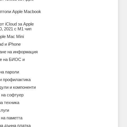
аптопи Apple Macbook
т iCloud за Apple
, 2021 с M1 чип
ple Mac Mini
ad и iPhone
ане на информация
е на БИОС и
на пароли
 и профилактика
дули и компоненти
 на софтуер
а техника
слуги
 на паметта
на дънна платка