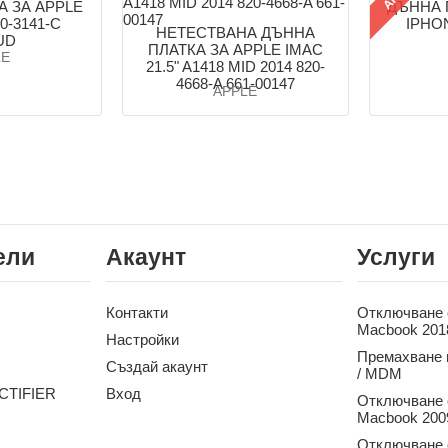
А ЗА APPLE
ДЪННА 
0-3141-C
IPHON
НЕТЕСТВАНА ДЪННА
UD
ПЛАТКА ЗА APPLE IMAC
LE
21.5" A1418 MID 2014 820-
4668-A 661-00147
APPLE
ели
Акаунт
Услуги
Контакти
Отключване о
Macbook 201
Настройки
Премахване 
Създай акаунт
/ MDM
CTIFIER
Вход
Отключване о
Macbook 2009
Отключване о