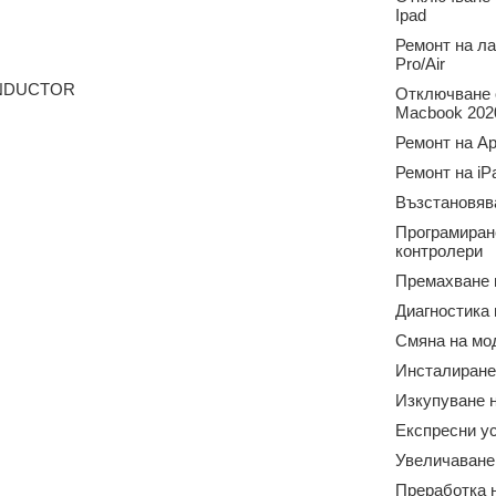
Ipad
Ремонт на л
Pro/Air
ONDUCTOR
Отключване о
Macbook 2020
Ремонт на Ap
Ремонт на iP
Възстановяв
Програмиран
контролери
Премахване 
Диагностика
Смяна на мо
Инсталиране
Изкупуване н
Експресни у
Увеличаване
Преработка 