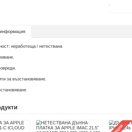
-
 информация
ност: неработеща / нетествана
ливане.
овреди.
ити за възстановяване.
зстановяване
одукти
АКЦИЯ