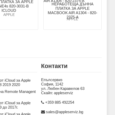
ПЛАТКА ЗА APPLE
НЕРАБОТЕЩА ДЪННА
E4s 820-3031-B
ПЛАТКА ЗА APPLE
ICLOUD
MACBOOK AIR A1304 - 820-
APPLE
2375-A
APPLE
Контакти
Епълсервиз
т iCloud за Apple
София, 1142
8 2019 2020
ул. Любен Каравелов 63
на Remote Managent
Скайп: appleserviz
+359 885 492254
т iCloud за Apple
 до 2017г.
sales@appleserviz.bg
т iCloud за Apple