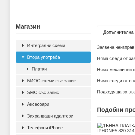
Магазин
Допълнителна
Интегрални схеми
Заявена неизправ
Втора употреба
Няма следи от за
Платки
Няма механични п
Няма следи от оп
БИОС схеми със запис
Подходяща за въ
SMC със запис
Аксесoари
Подобни пр
Захранващи адаптери
Телефони iPhone