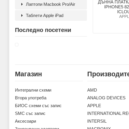
ДЪННА ПЛАТК
Лаптопи Macbook Pro/Air
IPHONE5 82
ICLO
Таблети Apple iPad
APP
Последно посетени
Магазин
Производит
Интегрални схеми
AMD
Втора употреба
ANALOG DEVICES
БИОС схеми със запис
APPLE
SMC със запис
INTERNATIONAL RE
Аксесoари
INTERSIL
Захранващи адаптери
MACRONIX