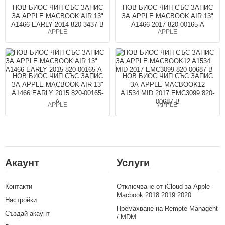
НОВ БИОС ЧИП СЪС ЗАПИС
НОВ БИОС ЧИП СЪС ЗАПИС
ЗА APPLE MACBOOK AIR 13"
ЗА APPLE MACBOOK AIR 13"
A1466 EARLY 2014 820-3437-B
A1466 2017 820-00165-A
APPLE
APPLE
НОВ БИОС ЧИП СЪС ЗАПИС
НОВ БИОС ЧИП СЪС ЗАПИС
ЗА APPLE MACBOOK AIR 13"
ЗА APPLE MACBOOK12
A1466 EARLY 2015 820-00165-
A1534 MID 2017 EMC3099 820-
A
00687-B
APPLE
APPLE
Акаунт
Услуги
Контакти
Отключване от iCloud за Apple
Macbook 2018 2019 2020
Настройки
Премахване на Remote Managent
Създай акаунт
/ MDM