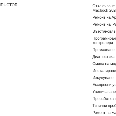
ONDUCTOR
Отключване о
Macbook 2020
Ремонт на Ap
Ремонт на iP
Възстановяв
Програмиран
контролери
Премахване 
Диагностика
Смяна на мо
Инсталиране
Изкупуване н
Експресни у
Увеличаване
Преработка 
Типични про
Ремонт на м