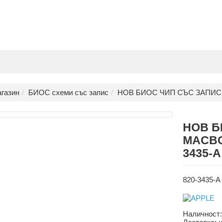
газин
БИОС схеми със запис
НОВ БИОС ЧИП СЪС ЗАПИС ЗА
НОВ Б
MACBOO
3435-A
820-3435-A
Наличност