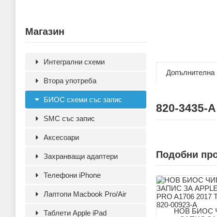
Магазин
Интегрални схеми
Допълнителна
Втора употреба
БИОС схеми със запис
820-3435-A
SMC със запис
Аксесoари
Подобни пр
Захранващи адаптери
Телефони iPhone
Лаптопи Macbook Pro/Air
НОВ БИОС 
Таблети Apple iPad