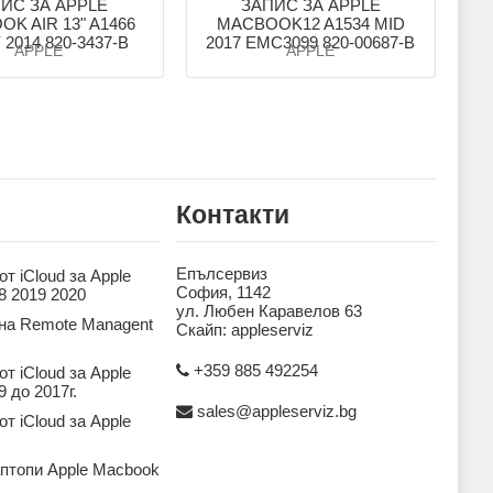
ИС ЗА APPLE
ЗАПИС ЗА APPLE
K AIR 13" A1466
MACBOOK12 A1534 MID
2014 820-3437-B
2017 EMC3099 820-00687-B
APPLE
APPLE
Контакти
Епълсервиз
т iCloud за Apple
София, 1142
8 2019 2020
ул. Любен Каравелов 63
на Remote Managent
Скайп: appleserviz
+359 885 492254
т iCloud за Apple
 до 2017г.
sales@appleserviz.bg
т iCloud за Apple
аптопи Apple Macbook