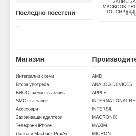
ЗАПИС ЗА
MACBOOK PRO 
TOUCHBAR 82
Последно посетени
APP
Магазин
Производит
Интегрални схеми
AMD
Втора употреба
ANALOG DEVICES
БИОС схеми със запис
APPLE
SMC със запис
INTERNATIONAL RE
Аксесoари
INTERSIL
Захранващи адаптери
MACRONIX
Телефони iPhone
MAXIM
Лаптопи Macbook Pro/Air
MICRON