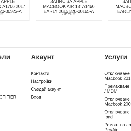
 APPLE
ЗАПИС ЗА APPLE
ЗАП
A1706 2017
MACBOOK AIR 13" A1466
MACBOO
0-00923-A
EARLY 2015 820-00165-A
EARLY 
LE
APPLE
ели
Акаунт
Услуги
Контакти
Отключване о
Macbook 201
Настройки
Премахване 
Създай акаунт
/ MDM
CTIFIER
Вход
Отключване о
Macbook 2009
Отключване о
Ipad
Ремонт на л
Pro/Air