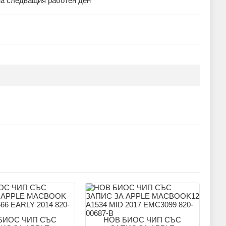
на следващия работен ден
БИОС ЧИП СЪС
НОВ БИОС ЧИП СЪС