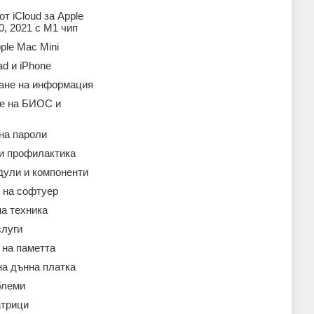
т iCloud за Apple
, 2021 с M1 чип
ple Mac Mini
ad и iPhone
ане на информация
е на БИОС и
на пароли
 и профилактика
дули и компоненти
 на софтуер
а техника
слуги
 на паметта
на дънна платка
блеми
атрици