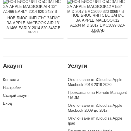
НОВ БИОС ЧИП СЪС ЗАПИС
НОВ БИОС ЧИП СЪС ЗАПИС
ЗА APPLE MACBOOK12
ЗА APPLE MACBOOK AIR 13"
A1534 MID 2017 EMC3099 820-
A1466 EARLY 2014 820-3437-B
00687-B
APPLE
APPLE
Акаунт
Услуги
Контакти
Отключване от iCloud за Apple
Macbook 2018 2019 2020
Настройки
Премахване на Remote Managent
Създай акаунт
/ MDM
Вход
Отключване от iCloud за Apple
Macbook 2009 до 2017г.
Отключване от iCloud за Apple
Ipad