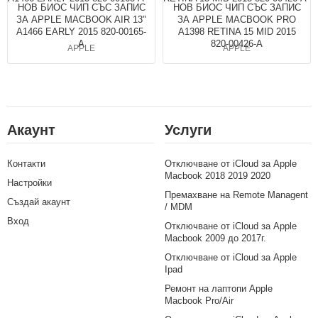
НОВ БИОС ЧИП СЪС ЗАПИС
НОВ БИОС ЧИП СЪС ЗАПИС
ЗА APPLE MACBOOK AIR 13"
ЗА APPLE MACBOOK PRO
A1466 EARLY 2015 820-00165-
A1398 RETINA 15 MID 2015
A
820-00426-A
APPLE
APPLE
Акаунт
Услуги
Контакти
Отключване от iCloud за Apple
Macbook 2018 2019 2020
Настройки
Премахване на Remote Managent
Създай акаунт
/ MDM
Вход
Отключване от iCloud за Apple
Macbook 2009 до 2017г.
Отключване от iCloud за Apple
Ipad
Ремонт на лаптопи Apple
Macbook Pro/Air