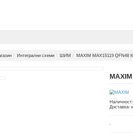
газин
Интегрални схеми
ШИМ
MAXIM MAX15119 QFN48 I
MAXIM
Наличност
Доставка:
-