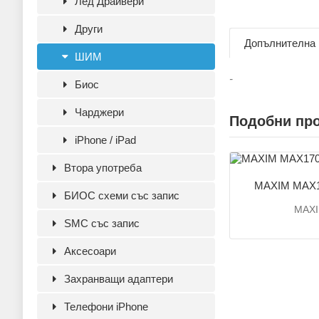
Лед Драйвери
Други
Допълнителна
ШИМ
-
Биос
Чарджери
Подобни пр
iPhone / iPad
Втора употреба
MAXIM MAX1
БИОС схеми със запис
MAX
SMC със запис
Аксесoари
Захранващи адаптери
Телефони iPhone