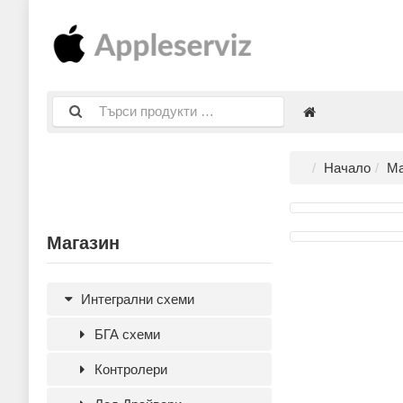
Начало
Ма
Магазин
Интегрални схеми
БГА схеми
Контролери