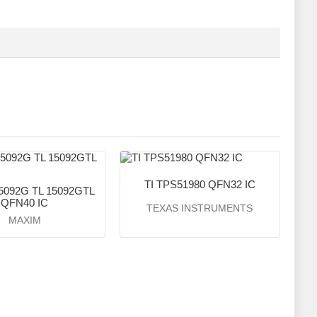
TI TPS51980 QFN32 IC
5092G TL 15092GTL
QFN40 IC
TEXAS INSTRUMENTS
MAXIM