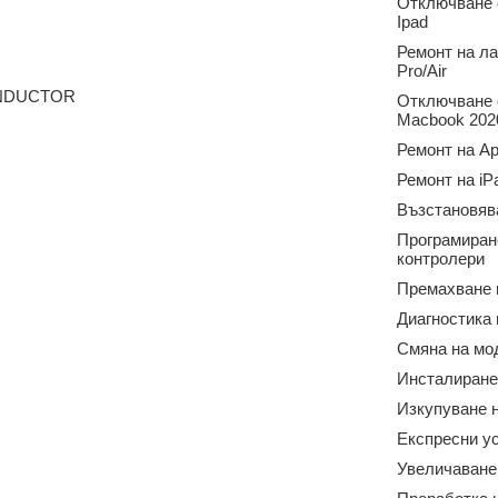
Отключване о
Ipad
Ремонт на л
Pro/Air
ONDUCTOR
Отключване о
Macbook 2020
Ремонт на Ap
Ремонт на iP
Възстановяв
Програмиран
контролери
Премахване 
Диагностика
Смяна на мо
Инсталиране
Изкупуване н
Експресни у
Увеличаване