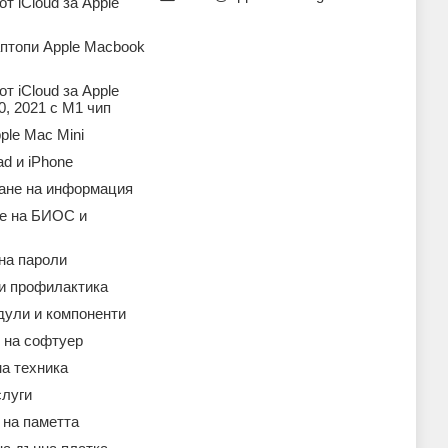
т iCloud за Apple
аптопи Apple Macbook
т iCloud за Apple
, 2021 с M1 чип
ple Mac Mini
ad и iPhone
ане на информация
е на БИОС и
на пароли
 и профилактика
дули и компоненти
 на софтуер
а техника
слуги
 на паметта