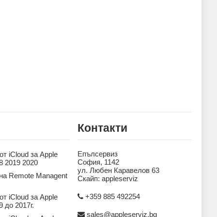
Контакти
Епълсервиз
т iCloud за Apple
София, 1142
8 2019 2020
ул. Любен Каравелов 63
на Remote Managent
Скайп: appleserviz
+359 885 492254
т iCloud за Apple
 до 2017г.
sales@appleserviz.bg