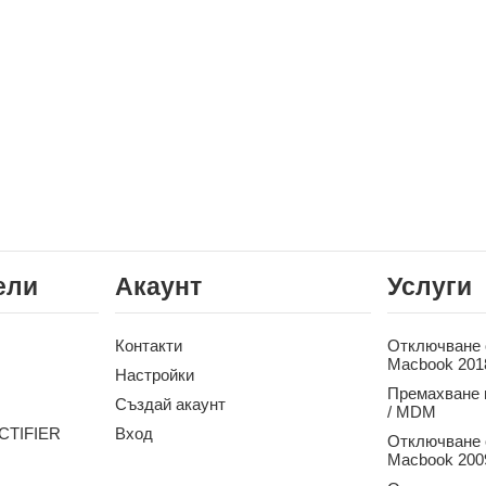
ели
Акаунт
Услуги
Контакти
Отключване о
Macbook 201
Настройки
Премахване 
Създай акаунт
/ MDM
CTIFIER
Вход
Отключване о
Macbook 2009