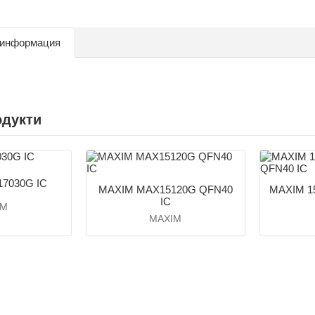
 информация
одукти
7030G IC
MAXIM MAX15120G QFN40
MAXIM 1
IC
IM
MAXIM