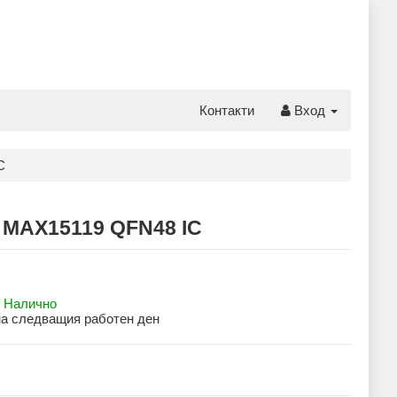
Контакти
Вход
C
 MAX15119 QFN48 IC
:
Налично
на следващия работен ден