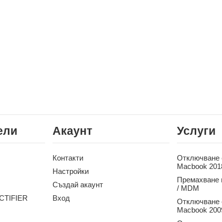
ели
Акаунт
Услуги
Контакти
Отключване о
Macbook 201
Настройки
Премахване 
Създай акаунт
/ MDM
CTIFIER
Вход
Отключване о
Macbook 2009