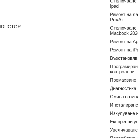
Отключване о
Ipad
Ремонт на л
Pro/Air
ONDUCTOR
Отключване о
Macbook 2020
Ремонт на Ap
Ремонт на iP
Възстановяв
Програмиран
контролери
Премахване 
Диагностика
Смяна на мо
Инсталиране
Изкупуване н
Експресни у
Увеличаване