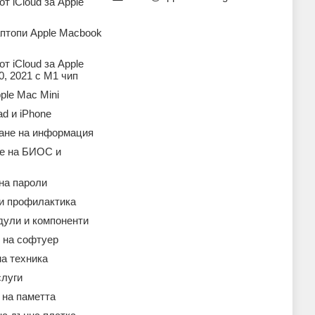
т iCloud за Apple
аптопи Apple Macbook
т iCloud за Apple
, 2021 с M1 чип
ple Mac Mini
ad и iPhone
ане на информация
е на БИОС и
на пароли
 и профилактика
дули и компоненти
 на софтуер
а техника
слуги
 на паметта