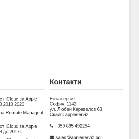
Контакти
Епълсервиз
т iCloud за Apple
София, 1142
8 2019 2020
ул. Любен Каравелов 63
на Remote Managent
Скайп: appleserviz
+359 885 492254
т iCloud за Apple
 до 2017г.
sales@appleserviz.bg