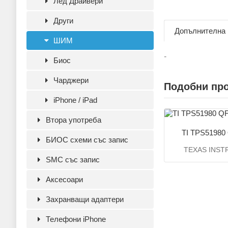
Лед Драйвери
Други
Допълнителна
ШИМ
-
Биос
Чарджери
Подобни пр
iPhone / iPad
Втора употреба
TI TPS51980
БИОС схеми със запис
TEXAS INS
SMC със запис
Аксесoари
Захранващи адаптери
Телефони iPhone