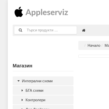
Начало
Ма
Магазин
Интегрални схеми
БГА схеми
Контролери