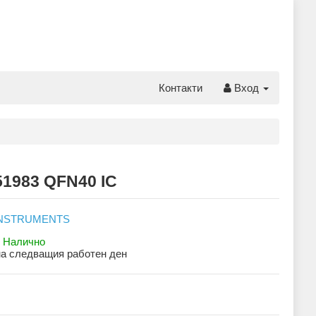
Контакти
Вход
51983 QFN40 IC
:
Налично
на следващия работен ден