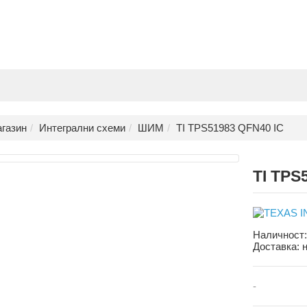
газин
Интегрални схеми
ШИМ
TI TPS51983 QFN40 IC
TI TPS
Наличност
Доставка:
-