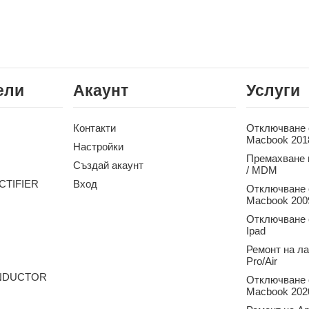
ели
Акаунт
Услуги
Контакти
Отключване о
Macbook 201
Настройки
Премахване 
Създай акаунт
/ MDM
CTIFIER
Вход
Отключване о
Macbook 2009
Отключване о
Ipad
Ремонт на л
Pro/Air
ONDUCTOR
Отключване о
Macbook 2020