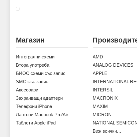
Магазин
Производит
Интегрални схеми
AMD
Втора употреба
ANALOG DEVICES
БИОС схеми със запис
APPLE
SMC със запис
INTERNATIONAL RE
Аксесoари
INTERSIL
Захранващи адаптери
MACRONIX
Телефони iPhone
MAXIM
Лаптопи Macbook Pro/Air
MICRON
Таблети Apple iPad
NATIONAL SEMIC
Виж всички…