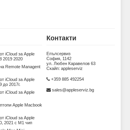
Контакти
Епълсервиз
т iCloud за Apple
София, 1142
8 2019 2020
ул. Любен Каравелов 63
на Remote Managent
Скайп: appleserviz
+359 885 492254
т iCloud за Apple
 до 2017г.
sales@appleserviz.bg
т iCloud за Apple
аптопи Apple Macbook
т iCloud за Apple
, 2021 с M1 чип