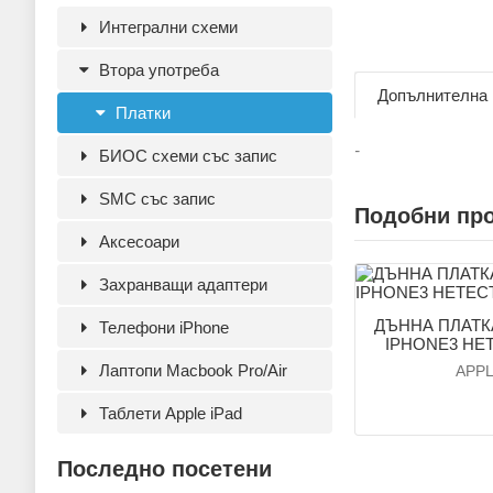
Интегрални схеми
Втора употреба
Допълнителна
Платки
-
БИОС схеми със запис
SMC със запис
Подобни пр
Аксесoари
Захранващи адаптери
ДЪННА ПЛАТК
Телефони iPhone
IPHONE3 НЕ
Лаптопи Macbook Pro/Air
APP
Таблети Apple iPad
Последно посетени