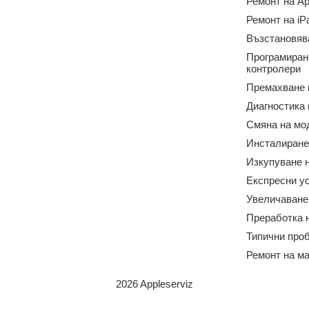
Ремонт на Ap
Ремонт на iP
Възстановяв
Програмиран
контролери
Премахване 
Диагностика
Смяна на мо
Инсталиране
Изкупуване н
Експресни у
Увеличаване
Преработка 
Типични про
Ремонт на м
2026 Appleserviz