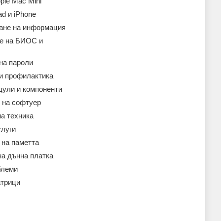
ple Mac Mini
ad и iPhone
ане на информация
е на БИОС и
на пароли
 и профилактика
дули и компоненти
 на софтуер
а техника
слуги
 на паметта
на дънна платка
блеми
атрици