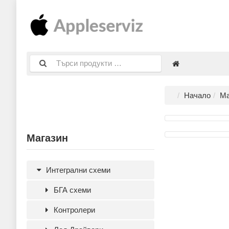
Начало
Ма
Магазин
Интегрални схеми
БГА схеми
Контролери