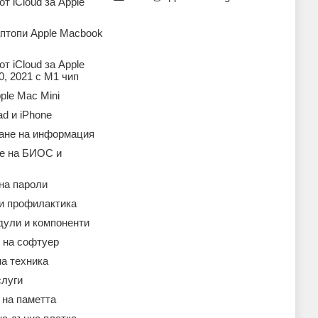
т iCloud за Apple
аптопи Apple Macbook
т iCloud за Apple
, 2021 с M1 чип
ple Mac Mini
ad и iPhone
ане на информация
е на БИОС и
на пароли
 и профилактика
дули и компоненти
 на софтуер
а техника
слуги
 на паметта