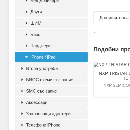
Лед Драйвери
Други
Допълнителна
ШИМ
-
Биос
Чарджери
Подобни пр
iPhone / iPad
Втора употреба
NXP TRISTAR 
IC
БИОС схеми със запис
NXP SEMIC
SMC със запис
Аксесoари
Захранващи адаптери
Телефони iPhone