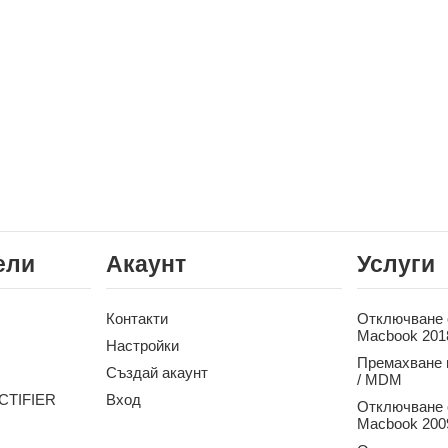
ели
Акаунт
Услуги
Контакти
Отключване о
Macbook 201
Настройки
Премахване 
Създай акаунт
/ MDM
CTIFIER
Вход
Отключване о
Macbook 2009