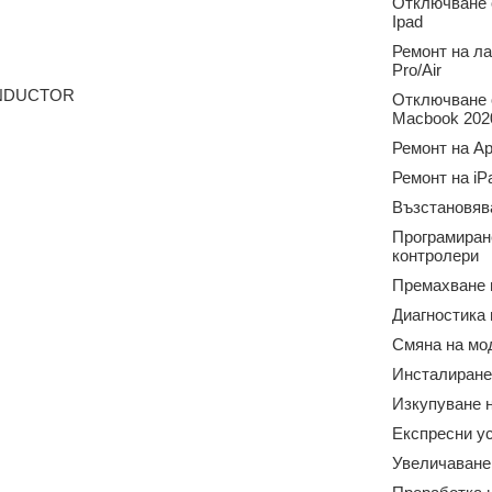
Отключване о
Ipad
Ремонт на л
Pro/Air
ONDUCTOR
Отключване о
Macbook 2020
Ремонт на Ap
Ремонт на iP
Възстановяв
Програмиран
контролери
Премахване 
Диагностика
Смяна на мо
Инсталиране
Изкупуване н
Експресни у
Увеличаване