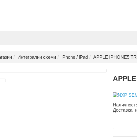
газин
Интегрални схеми
iPhone / iPad
APPLE IPHONE5 TR
APPLE
Наличност
Доставка:
-