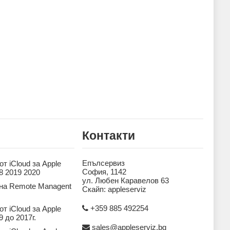
Контакти
Епълсервиз
т iCloud за Apple
София, 1142
8 2019 2020
ул. Любен Каравелов 63
на Remote Managent
Скайп: appleserviz
+359 885 492254
т iCloud за Apple
 до 2017г.
sales@appleserviz.bg