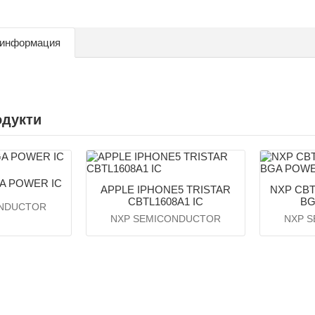
 информация
одукти
GA POWER IC
APPLE IPHONE5 TRISTAR
NXP CBT
CBTL1608A1 IC
BG
ONDUCTOR
NXP SEMICONDUCTOR
NXP 