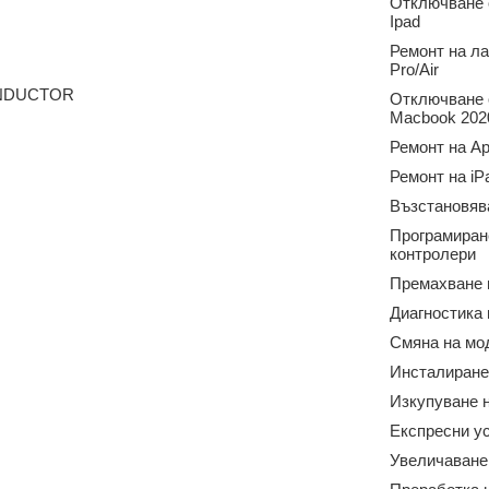
Отключване о
Ipad
Ремонт на л
Pro/Air
ONDUCTOR
Отключване о
Macbook 2020
Ремонт на Ap
Ремонт на iP
Възстановяв
Програмиран
контролери
Премахване 
Диагностика
Смяна на мо
Инсталиране
Изкупуване н
Експресни у
Увеличаване