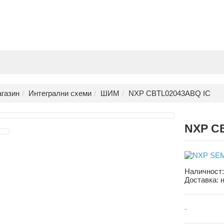
газин
Интегрални схеми
ШИМ
NXP CBTL02043ABQ IC
NXP C
Наличност
Доставка:
-