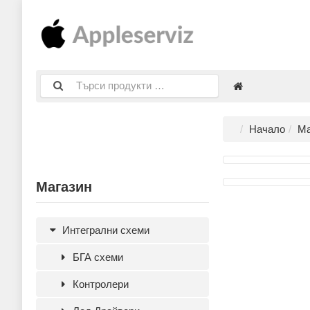
Начало
Ма
Магазин
Интегрални схеми
БГА схеми
Контролери