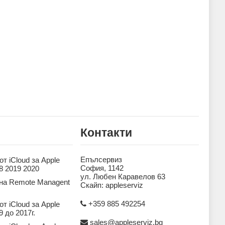
Контакти
Епълсервиз
т iCloud за Apple
София, 1142
8 2019 2020
ул. Любен Каравелов 63
на Remote Managent
Скайп: appleserviz
+359 885 492254
т iCloud за Apple
 до 2017г.
sales@appleserviz.bg