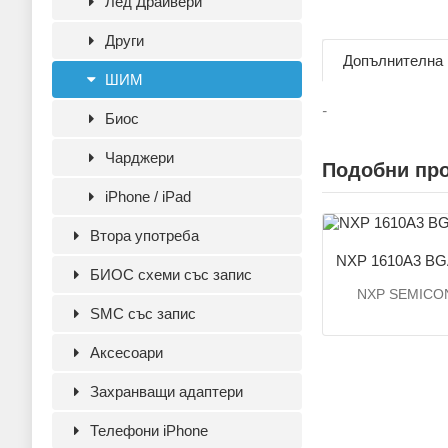
Лед Драйвери
Други
Допълнителна
ШИМ
-
Биос
Чарджери
Подобни пр
iPhone / iPad
Втора употреба
NXP 1610A3 B
БИОС схеми със запис
NXP SEMIC
SMC със запис
Аксесoари
Захранващи адаптери
Телефони iPhone