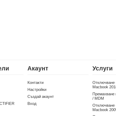
ели
Акаунт
Услуги
Контакти
Отключване о
Macbook 201
Настройки
Премахване 
Създай акаунт
/ MDM
CTIFIER
Вход
Отключване о
Macbook 2009