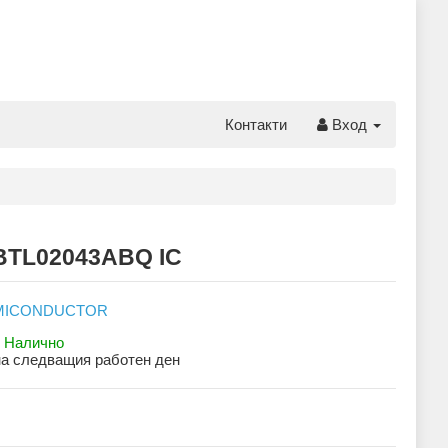
Контакти
Вход
BTL02043ABQ IC
:
Налично
на следващия работен ден