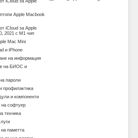
т iCloud за Apple
аптопи Apple Macbook
т iCloud за Apple
, 2021 с M1 чип
ple Mac Mini
ad и iPhone
ане на информация
е на БИОС и
на пароли
 и профилактика
дули и компоненти
 на софтуер
а техника
слуги
 на паметта