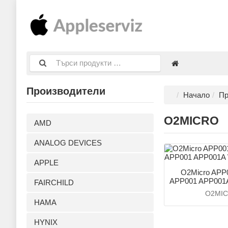
Производители
Начало
Пр
O2MICRO
AMD
ANALOG DEVICES
APPLE
O2Micro APP
APP001 APP001
FAIRCHILD
O2MI
HAMA
HYNIX