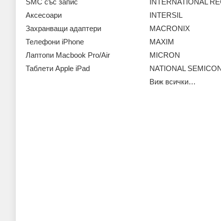
SMC със запис
INTERNATIONAL RE
Аксесoари
INTERSIL
Захранващи адаптери
MACRONIX
Телефони iPhone
MAXIM
Лаптопи Macbook Pro/Air
MICRON
Таблети Apple iPad
NATIONAL SEMIC
Виж всички…