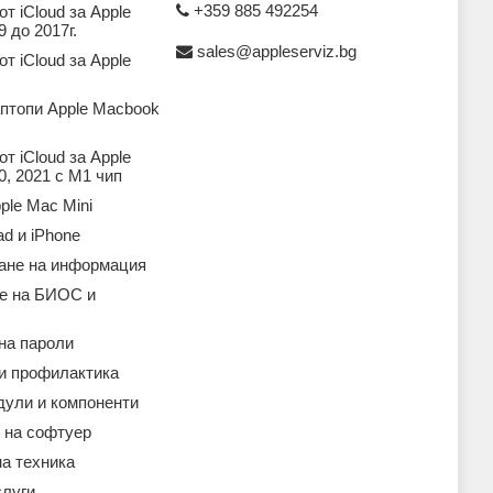
+359 885 492254
т iCloud за Apple
 до 2017г.
sales@appleserviz.bg
т iCloud за Apple
аптопи Apple Macbook
т iCloud за Apple
, 2021 с M1 чип
ple Mac Mini
ad и iPhone
ане на информация
е на БИОС и
на пароли
 и профилактика
дули и компоненти
 на софтуер
а техника
слуги