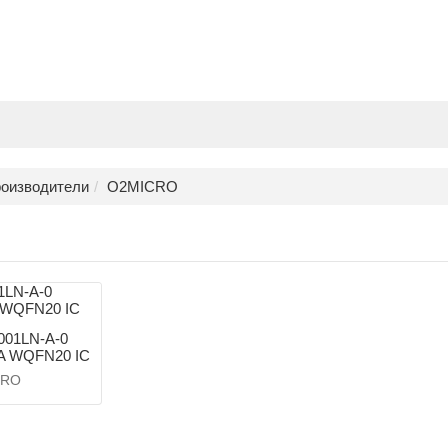
оизводители
O2MICRO
001LN-A-0
A WQFN20 IC
CRO