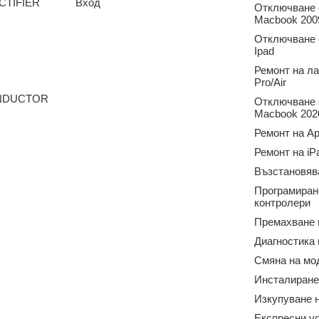
CTIFIER
Вход
Отключване о
Macbook 2009
Отключване о
Ipad
Ремонт на л
Pro/Air
ONDUCTOR
Отключване о
Macbook 2020
Ремонт на Ap
Ремонт на iP
Възстановяв
Програмиран
контролери
Премахване 
Диагностика
Смяна на мо
Инсталиране
Изкупуване н
Експресни у