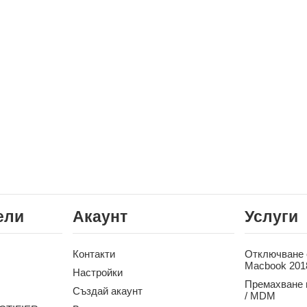
ели
Акаунт
Услуги
Контакти
Отключване о
Macbook 201
Настройки
Премахване 
Създай акаунт
/ MDM