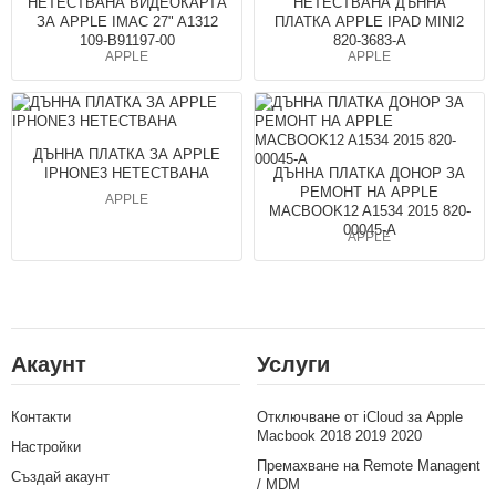
НЕТЕСТВАНА ВИДЕОКАРТА
НЕТЕСТВАНА ДЪННА
ЗА APPLE IMAC 27" A1312
ПЛАТКА APPLE IPAD MINI2
109-B91197-00
820-3683-A
APPLE
APPLE
ДЪННА ПЛАТКА ЗА APPLE
IPHONE3 НЕТЕСТВАНА
ДЪННА ПЛАТКА ДОНОР ЗА
РЕМОНТ НА APPLE
APPLE
MACBOOK12 A1534 2015 820-
00045-A
APPLE
Акаунт
Услуги
Контакти
Отключване от iCloud за Apple
Macbook 2018 2019 2020
Настройки
Премахване на Remote Managent
Създай акаунт
/ MDM