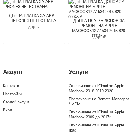
ДЪННА ПЛАТКА ЗА APPLE
IPHONE3 НЕТЕСТВАНА
ДЪННА ПЛАТКА ДОНОР ЗА
РЕМОНТ НА APPLE
APPLE
MACBOOK12 A1534 2015 820-
00045-A
APPLE
Акаунт
Услуги
Контакти
Отключване от iCloud за Apple
Macbook 2018 2019 2020
Настройки
Премахване на Remote Managent
Създай акаунт
/ MDM
Вход
Отключване от iCloud за Apple
Macbook 2009 до 2017г.
Отключване от iCloud за Apple
Ipad